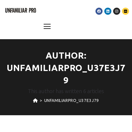
AUTHOR:
UNFAMILIARPRO_U37E3J7
9
This author has written 6 articles
>
UNFAMILIARPRO_U37E3J79